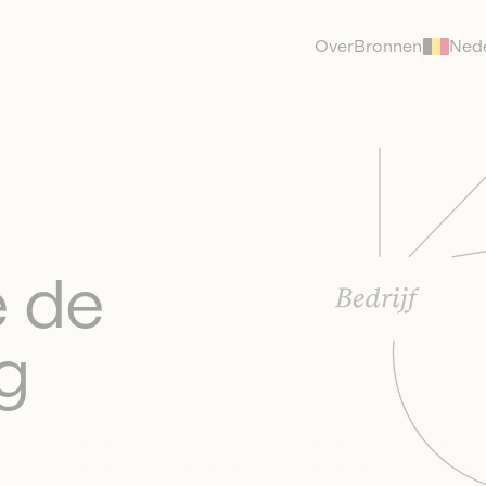
Over
Bronnen
Ned
e de
g