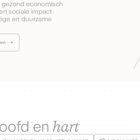
en gezond economisch
en sociale impact
dige en duurzame
sen
hart
hoofd en