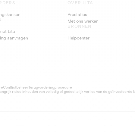
RDERS
OVER LITA
ringskansen
Prestaties
N
Met ons werken
BRONNEN
met Lita
ring aanvragen
Helpcenter
re
Conflictbeheer
Terugvorderingprocedure
grijk risico inhouden van volledig of gedeeltelijk verlies van de geïnvesteerde