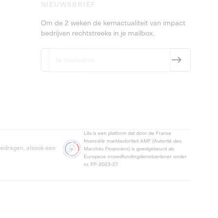
NIEUWSBRIEF
Om de 2 weken de kernactualiteit van impact
bedrijven rechtstreeks in je mailbox.
Lita is een platform dat door de Franse
financiële marktautoriteit AMF (Autorité des
 bedragen, alsook een
Marchés Financiers) is goedgekeurd als
Europese crowdfundingdienstverlener onder
nr. FP-2023-27.