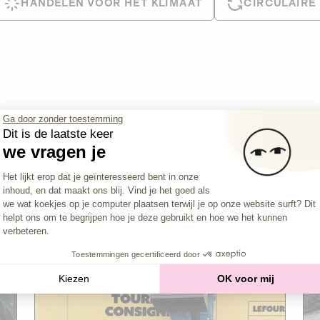
HANDELEN VOOR HET KLIMAAT
CIRCULAIRE
Ga door zonder toestemming
Dit is de laatste keer
we vragen je
Toestemmingsbeheerplatform: Persona
Het lijkt erop dat je geïnteresseerd bent in onze
inhoud, en dat maakt ons blij. Vind je het goed als
Axeptio consent
we wat koekjes op je computer plaatsen terwijl je op onze website surft? Dit
Le Fourgon
Closure imminent
helpt ons om te begrijpen hoe je deze gebruikt en hoe we het kunnen
verbeteren.
PRIVATE SCHULD
Toestemmingen gecertificeerd door
2
CIRCULAIRE ECONOMIE
Kiezen
OK voor mij
De thuis- en kantoorleveringsdienst van