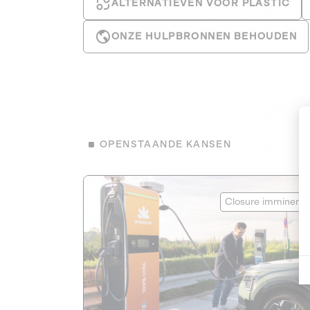
ALTERNATIEVEN VOOR PLASTIC
ONZE HULPBRONNEN BEHOUDEN
OPENSTAANDE KANSEN
Eranovum
Closure imminent
HERNIEUWBARE ENERGIE
1
HANDELEN VOOR HET KLIMAAT
Developer of electric vehicle charging