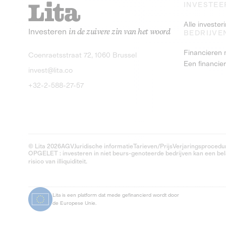
INVESTEE
Alle investe
Investeren
in de zuivere zin van het woord
BEDRIJVE
Financieren 
Coenraetsstraat 72, 1060 Brussel
Een financie
invest@lita.co
+32-2-588-27-57
© Lita 2026
AGV
Juridische informatie
Tarieven/Prijs
Verjaringsprocedu
OPGELET : investeren in niet beurs-genoteerde bedrijven kan een belan
risico van illiquiditeit.
Lita is een platform dat mede gefinancierd wordt door
de Europese Unie.