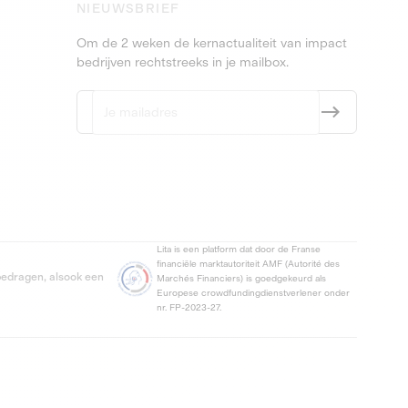
NIEUWSBRIEF
Om de 2 weken de kernactualiteit van impact
bedrijven rechtstreeks in je mailbox.
Lita is een platform dat door de Franse
financiële marktautoriteit AMF (Autorité des
 bedragen, alsook een
Marchés Financiers) is goedgekeurd als
Europese crowdfundingdienstverlener onder
nr. FP-2023-27.