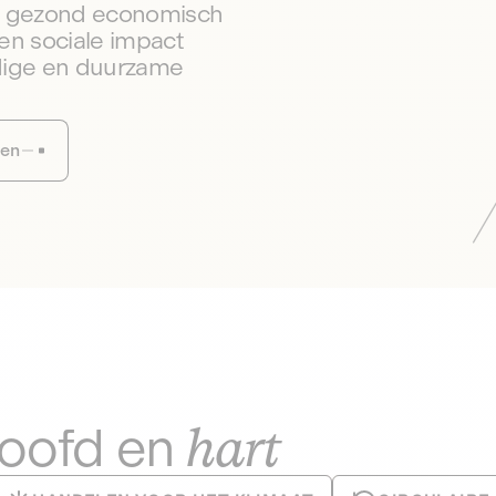
en gezond economisch
en sociale impact
dige en duurzame
sen
hart
hoofd en