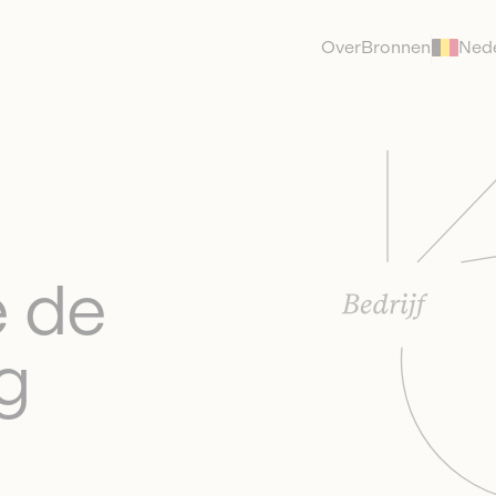
Over
Bronnen
Ned
e de
g