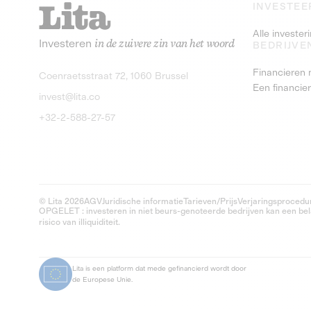
INVESTEE
Alle investe
Investeren
in de zuivere zin van het woord
BEDRIJVE
Financieren 
Coenraetsstraat 72, 1060 Brussel
Een financie
invest@lita.co
+32-2-588-27-57
© Lita 2026
AGV
Juridische informatie
Tarieven/Prijs
Verjaringsprocedu
OPGELET : investeren in niet beurs-genoteerde bedrijven kan een belan
risico van illiquiditeit.
Lita is een platform dat mede gefinancierd wordt door
de Europese Unie.