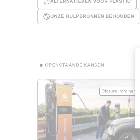
ALTERNATIEVEN VOOR PLASTIC
ONZE HULPBRONNEN BEHOUDEN
OPENSTAANDE KANSEN
Eranovum
Closure imminent
HERNIEUWBARE ENERGIE
1
HANDELEN VOOR HET KLIMAAT
Developer of electric vehicle charging