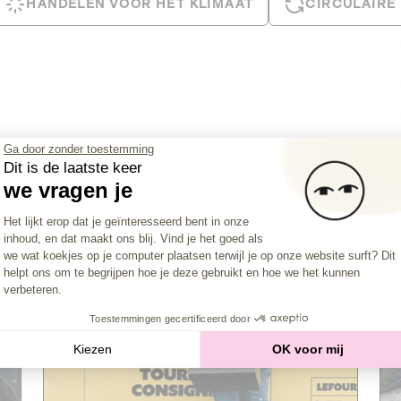
HANDELEN VOOR HET KLIMAAT
CIRCULAIRE
Ga door zonder toestemming
Dit is de laatste keer
we vragen je
Toestemmingsbeheerplatform: Persona
Het lijkt erop dat je geïnteresseerd bent in onze
inhoud, en dat maakt ons blij. Vind je het goed als
Axeptio consent
we wat koekjes op je computer plaatsen terwijl je op onze website surft? Dit
Le Fourgon
Closure imminent
helpt ons om te begrijpen hoe je deze gebruikt en hoe we het kunnen
verbeteren.
PRIVATE SCHULD
Toestemmingen gecertificeerd door
2
CIRCULAIRE ECONOMIE
Kiezen
OK voor mij
De thuis- en kantoorleveringsdienst van