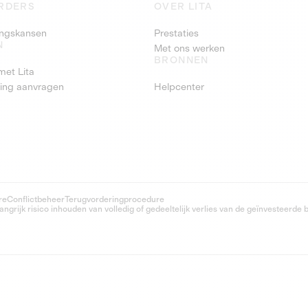
RDERS
OVER LITA
ringskansen
Prestaties
N
Met ons werken
BRONNEN
met Lita
ring aanvragen
Helpcenter
re
Conflictbeheer
Terugvorderingprocedure
grijk risico inhouden van volledig of gedeeltelijk verlies van de geïnvesteerde