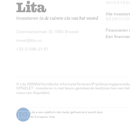
INVESTEE
Alle investe
Investeren
in de zuivere zin van het woord
BEDRIJVE
Financieren 
Coenraetsstraat 72, 1060 Brussel
Een financie
invest@lita.co
+32-2-588-27-57
© Lita 2026
AGV
Juridische informatie
Tarieven/Prijs
Verjaringsprocedu
OPGELET : investeren in niet beurs-genoteerde bedrijven kan een belan
risico van illiquiditeit.
Lita is een platform dat mede gefinancierd wordt door
de Europese Unie.