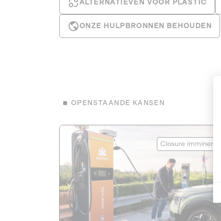
ALTERNATIEVEN VOOR PLASTIC
ONZE HULPBRONNEN BEHOUDEN
OPENSTAANDE KANSEN
Eranovum
Closure imminent
HERNIEUWBARE ENERGIE
1
HANDELEN VOOR HET KLIMAAT
Developer of electric vehicle charging