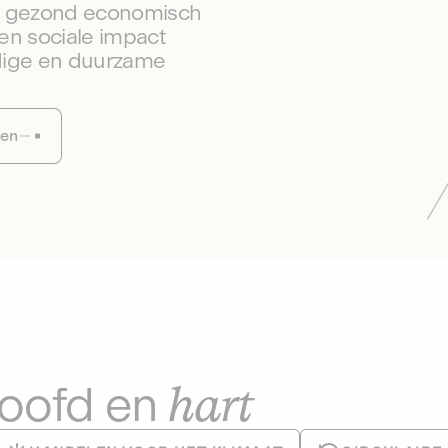
en gezond economisch
en sociale impact
dige en duurzame
sen
hart
hoofd en