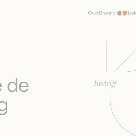
Over
Bronnen
Ned
e de
g