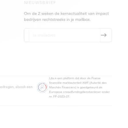
NIEUWSBRIEF
Om de 2 weken de kernactualiteit van impact
bedrijven rechtstreeks in je mailbox.
Lita is een platform dat door de Franse
financiële marktautoriteit AMF (Autorité des
 bedragen, alsook een
Marchés Financiers) is goedgekeurd als
Europese crowdfundingdienstverlener onder
nr. FP-2023-27.