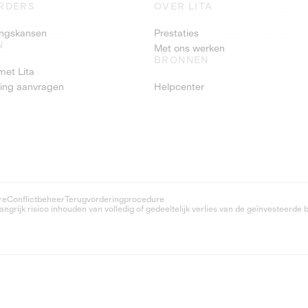
RDERS
OVER LITA
ringskansen
Prestaties
N
Met ons werken
BRONNEN
met Lita
ring aanvragen
Helpcenter
re
Conflictbeheer
Terugvorderingprocedure
grijk risico inhouden van volledig of gedeeltelijk verlies van de geïnvesteerde