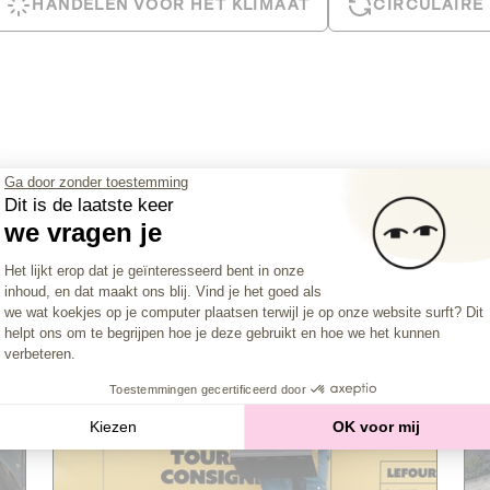
HANDELEN VOOR HET KLIMAAT
CIRCULAIRE
Ga door zonder toestemming
Dit is de laatste keer
we vragen je
Toestemmingsbeheerplatform: Persona
Het lijkt erop dat je geïnteresseerd bent in onze
inhoud, en dat maakt ons blij. Vind je het goed als
Axeptio consent
we wat koekjes op je computer plaatsen terwijl je op onze website surft? Dit
Le Fourgon
Closure imminent
helpt ons om te begrijpen hoe je deze gebruikt en hoe we het kunnen
verbeteren.
PRIVATE SCHULD
Toestemmingen gecertificeerd door
2
CIRCULAIRE ECONOMIE
Kiezen
OK voor mij
De thuis- en kantoorleveringsdienst van