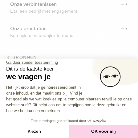
Onze verbintenissen
Lita, een bedrijf met engagement.
Onze prestaties
Kerncijfers en bedrijfsinformatie
BRONNEN
Ga door zonder toestemming
Dit is de laatste keer
TOOLS
we vragen je
Toestemmingsbeheerplatform: Person
Helpcenter
Het lijkt erop dat je geïnteresseerd bent in
Vind alle antwoorden op je vragen
onze inhoud, en dat maakt ons blij. Vind je
Axeptio consent
het goed als we wat koekjes op je computer plaatsen terwijl je op onze
website surft? Dit helpt ons om te begrijpen hoe je deze gebruikt en
hoe we het kunnen verbeteren.
Investeer in
bedrijven
Toestemmingen gecertificeerd door
die de samenleving
Kiezen
OK voor mij