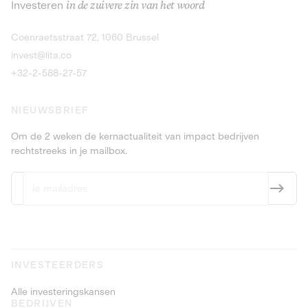
Investeren
in de zuivere zin van het woord
dranken en produ
Obligaties
9,25% meer dan 4 jaar
Ontdek de kans
Ontdek
Coenraetsstraat 72, 1060 Brussel
Obligaties
9,5% meer dan
invest@lita.co
+32-2-588-27-57
NIEUWSBRIEF
Om de 2 weken de kernactualiteit van impact bedrijven
rechtstreeks in je mailbox.
INVESTEERDERS
Alle investeringskansen
BEDRIJVEN