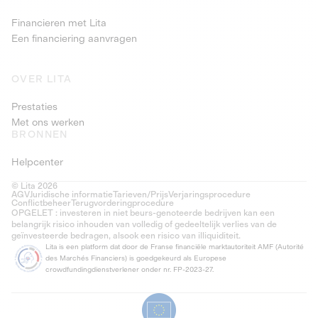
Financieren met Lita
Een financiering aanvragen
OVER LITA
Prestaties
Met ons werken
BRONNEN
Helpcenter
© Lita 2026
AGV
Juridische informatie
Tarieven/Prijs
Verjaringsprocedure
Conflictbeheer
Terugvorderingprocedure
OPGELET : investeren in niet beurs-genoteerde bedrijven kan een
belangrijk risico inhouden van volledig of gedeeltelijk verlies van de
geïnvesteerde bedragen, alsook een risico van illiquiditeit.
Lita is een platform dat door de Franse financiële marktautoriteit AMF (Autorité
des Marchés Financiers) is goedgekeurd als Europese
crowdfundingdienstverlener onder nr. FP-2023-27.