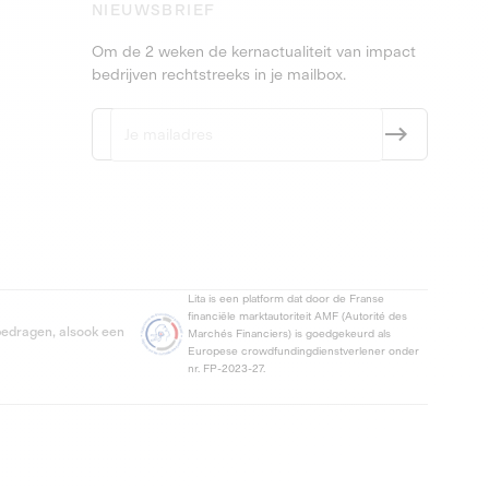
NIEUWSBRIEF
Om de 2 weken de kernactualiteit van impact
bedrijven rechtstreeks in je mailbox.
Lita is een platform dat door de Franse
financiële marktautoriteit AMF (Autorité des
 bedragen, alsook een
Marchés Financiers) is goedgekeurd als
Europese crowdfundingdienstverlener onder
nr. FP-2023-27.