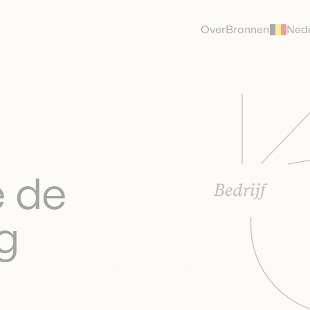
Over
Bronnen
Ned
e de
g