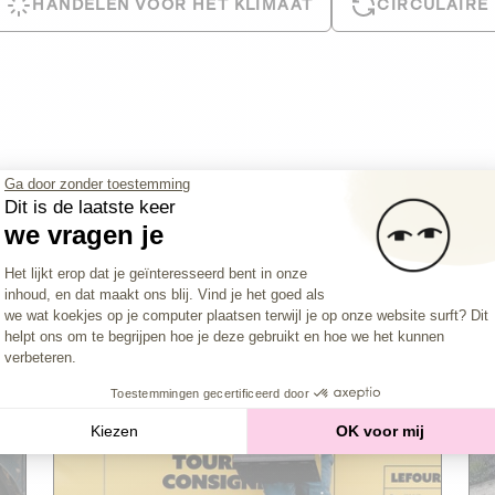
HANDELEN VOOR HET KLIMAAT
CIRCULAIRE
Ga door zonder toestemming
Dit is de laatste keer
we vragen je
Toestemmingsbeheerplatform: Persona
Het lijkt erop dat je geïnteresseerd bent in onze
inhoud, en dat maakt ons blij. Vind je het goed als
Axeptio consent
we wat koekjes op je computer plaatsen terwijl je op onze website surft? Dit
Le Fourgon
Closure imminent
helpt ons om te begrijpen hoe je deze gebruikt en hoe we het kunnen
verbeteren.
PRIVATE SCHULD
Toestemmingen gecertificeerd door
2
CIRCULAIRE ECONOMIE
Kiezen
OK voor mij
De thuis- en kantoorleveringsdienst van