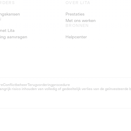
RDERS
OVER LITA
ringskansen
Prestaties
N
Met ons werken
BRONNEN
met Lita
ring aanvragen
Helpcenter
re
Conflictbeheer
Terugvorderingprocedure
grijk risico inhouden van volledig of gedeeltelijk verlies van de geïnvesteerde