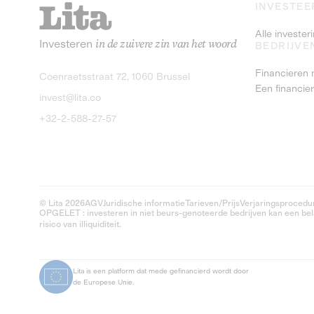
INVESTEE
Alle investe
Investeren
in de zuivere zin van het woord
BEDRIJVE
Financieren 
Coenraetsstraat 72, 1060 Brussel
Een financie
invest@lita.co
+32-2-588-27-57
© Lita 2026
AGV
Juridische informatie
Tarieven/Prijs
Verjaringsprocedu
OPGELET : investeren in niet beurs-genoteerde bedrijven kan een belan
risico van illiquiditeit.
Lita is een platform dat mede gefinancierd wordt door
de Europese Unie.