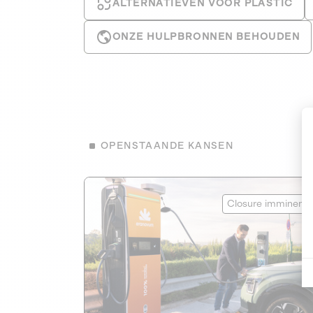
ALTERNATIEVEN VOOR PLASTIC
ONZE HULPBRONNEN BEHOUDEN
OPENSTAANDE KANSEN
Eranovum
Closure imminent
HERNIEUWBARE ENERGIE
1
HANDELEN VOOR HET KLIMAAT
Developer of electric vehicle charging