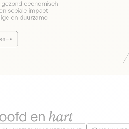
en gezond economisch
en sociale impact
dige en duurzame
sen
hart
hoofd en