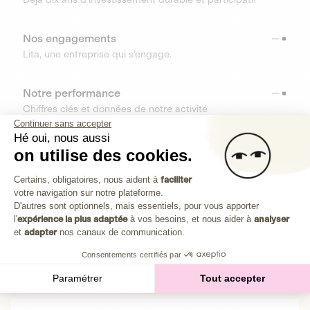
Nos engagements
Lita, une entreprise qui s’engage.
Notre performance
Chiffres clés et données de notre activité
Continuer sans accepter
Hé oui, nous aussi
on utilise des cookies.
RESSOURCES
Plateforme de Gestion du Consenteme
Certains, obligatoires, nous aident à
faciliter
OUTILS
votre navigation sur notre plateforme.
Axeptio consent
D'autres sont optionnels, mais essentiels, pour vous apporter
Centre d’aide
l'
expérience la plus adaptée
à vos besoins, et nous aider à
analyser
et
adapter
nos canaux de communication.
Découvrez toutes les réponses à vos questions
Consentements certifiés par
Paramétrer
Tout accepter