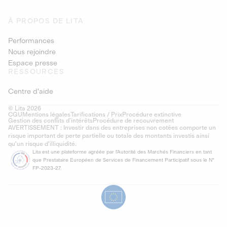
À PROPOS DE LITA
Performances
Nous rejoindre
Espace presse
RESSOURCES
Centre d'aide
© Lita 2026
CGU
Mentions légales
Tarifications / Prix
Procédure extinctive
Gestion des conflits d’intérêts
Procédure de recouvrement
AVERTISSEMENT : Investir dans des entreprises non cotées comporte un
risque important de perte partielle ou totale des montants investis ainsi
qu'un risque d'illiquidité.
Lita est une plateforme agréée par l'Autorité des Marchés Financiers en tant
que Prestataire Européen de Services de Financement Participatif sous le N°
FP-2023-27.