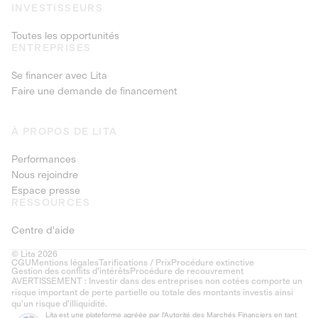
INVESTISSEURS
Toutes les opportunités
ENTREPRISES
Se financer avec Lita
Faire une demande de financement
À PROPOS DE LITA
Performances
Nous rejoindre
Espace presse
RESSOURCES
Centre d'aide
© Lita 2026
CGU
Mentions légales
Tarifications / Prix
Procédure extinctive
Gestion des conflits d’intérêts
Procédure de recouvrement
AVERTISSEMENT : Investir dans des entreprises non cotées comporte un
risque important de perte partielle ou totale des montants investis ainsi
qu'un risque d'illiquidité.
Lita est une plateforme agréée par l'Autorité des Marchés Financiers en tant