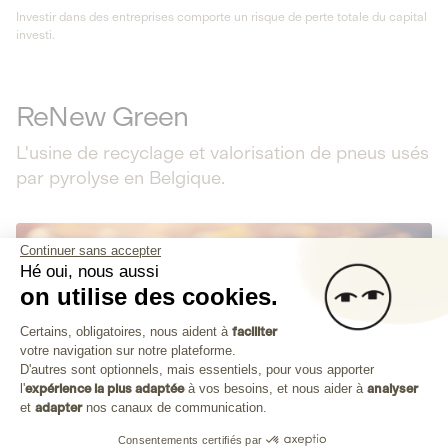
Investir dans des entreprises comporte un risque de perte totale du capital
investi.
ReNew Green
L'usine de recyclage et valorisation de pneus usés
par pyrolyse en Belgique.
Continuer sans accepter
Hé oui, nous aussi
on utilise des cookies.
Plateforme de Gestion du Consenteme
Certains, obligatoires, nous aident à
faciliter
votre navigation sur notre plateforme.
Axeptio consent
D'autres sont optionnels, mais essentiels, pour vous apporter
l'
expérience la plus adaptée
à vos besoins, et nous aider à
analyser
et
adapter
nos canaux de communication.
Consentements certifiés par