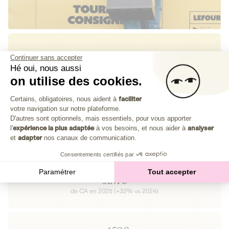
Continuer sans accepter
Hé oui, nous aussi
on utilise des cookies.
Plateforme de Gestion du Consenteme
Impact
Certains, obligatoires, nous aident à
faciliter
votre navigation sur notre plateforme.
Réduire la consommation d’emballages à usage unique en
Axeptio consent
D'autres sont optionnels, mais essentiels, pour vous apporter
remettant le réemploi au coeur des habitudes de
l'
expérience la plus adaptée
à vos besoins, et nous aider à
analyser
consommation, via un service de livraison simple et fiable.
et
adapter
nos canaux de communication.
Consentements certifiés par
Paramétrer
Tout accepter
31M€
de CA en 2025 (+32% vs 2024)