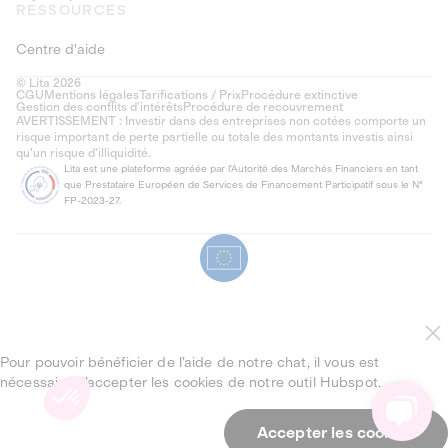
RESSOURCES
Centre d'aide
© Lita 2026
CGU
Mentions légales
Tarifications / Prix
Procédure extinctive
Gestion des conflits d’intérêts
Procédure de recouvrement
AVERTISSEMENT : Investir dans des entreprises non cotées comporte un
risque important de perte partielle ou totale des montants investis ainsi
qu'un risque d'illiquidité.
Lita est une plateforme agréée par l'Autorité des Marchés Financiers en tant
que Prestataire Européen de Services de Financement Participatif sous le N°
FP-2023-27.
Pour pouvoir bénéficier de l’aide de notre chat, il vous est
nécessaire d’accepter les cookies de notre outil Hubspot.
Accepter les cookies