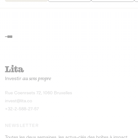
Investir
au sens propre
Rue Coenraets 72, 1060 Bruxelles
invest@lita.co
+32-2-588-27-57
NEWSLETTER
Toutes les deux semaines, les actus-clés des boîtes à impact,