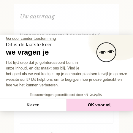
Uw aanvraag
Het proces bestaat uit de volgende 3
Ga door zonder toestemming
stappen:
Dit is de laatste keer
we vragen je
Uw identiteit
Uw project
Toestemmingsbeheerplatform: Person
Het lijkt erop dat je geïnteresseerd bent in
Uw fondsenwerving
onze inhoud, en dat maakt ons blij. Vind je
Axeptio consent
het goed als we wat koekjes op je computer plaatsen terwijl je op onze
Burgerlijke stand
website surft? Dit helpt ons om te begrijpen hoe je deze gebruikt en
Mevrouw
hoe we het kunnen verbeteren.
Meneer
Toestemmingen gecertificeerd door
Voornaam
Kiezen
OK voor mij