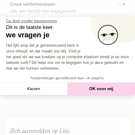
Onze verbintenissen
Lita, een bedrijf met engagement.
Ga door zonder toestemming
Dit is de laatste keer
Onze prestaties
we vragen je
Kerncijfers en bedrijfsinformatie
Toestemmingsbeheerplatform: Person
Het lijkt erop dat je geïnteresseerd bent in
onze inhoud, en dat maakt ons blij. Vind je
Axeptio consent
BRONNEN
het goed als we wat koekjes op je computer plaatsen terwijl je op onze
website surft? Dit helpt ons om te begrijpen hoe je deze gebruikt en
TOOLS
hoe we het kunnen verbeteren.
Toestemmingen gecertificeerd door
Helpcenter
Kiezen
OK voor mij
Vind alle antwoorden op je vragen
Zich aanmelden op Lita