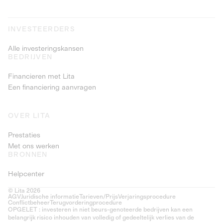
INVESTEERDERS
Alle investeringskansen
BEDRIJVEN
Financieren met Lita
Een financiering aanvragen
OVER LITA
Prestaties
Met ons werken
BRONNEN
Helpcenter
© Lita 2026
AGV
Juridische informatie
Tarieven/Prijs
Verjaringsprocedure
Conflictbeheer
Terugvorderingprocedure
OPGELET : investeren in niet beurs-genoteerde bedrijven kan een
belangrijk risico inhouden van volledig of gedeeltelijk verlies van de