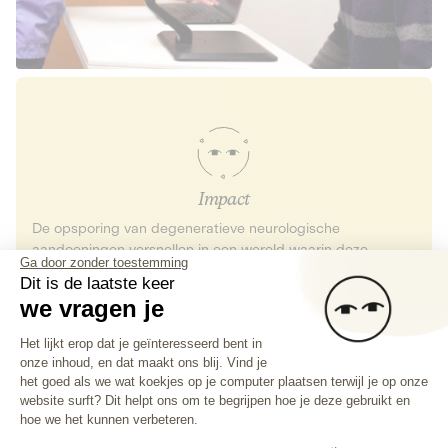
Impact
De opsporing van degeneratieve neurologische
aandoeningen versnellen in een wereld waarin deze
Ga door zonder toestemming
stoornissen één op de drie mensen zullen treffen.
Dit is de laatste keer
we vragen je
Toestemmingsbeheerplatform: Person
Het lijkt erop dat je geïnteresseerd bent in
25
onze inhoud, en dat maakt ons blij. Vind je
Axeptio consent
het goed als we wat koekjes op je computer plaatsen terwijl je op onze
verkochte toestellen in 2025
website surft? Dit helpt ons om te begrijpen hoe je deze gebruikt en
hoe we het kunnen verbeteren.