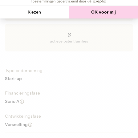
Toestemmingen gecertificeerd door
7M€
in totaal opgehaald in equity
Kiezen
OK voor mij
8
actieve patentfamilies
Type onderneming
Start-up
Financieringsfase
Serie A
Ontwikkelingsfase
Versnelling