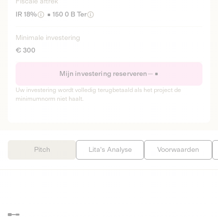
Fiscale aftrek
IR 18%
150 0 B Ter
Minimale investering
€ 300
Mijn investering reserveren
Uw investering wordt volledig terugbetaald als het project de
minimumnorm niet haalt.
Pitch
Lita's Analyse
Voorwaarden